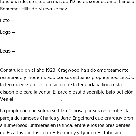
funcionando, se sitúa en más de 112 acres serenos en el famoso
Somerset Hills de
Nueva Jersey
.
Foto –
http://photos.prnewswire.com/prnh/20161018/429999
Logo –
http://photos.prnewswire.com/prnh/20140311/MM81398LOGO
Logo –
http://photos.prnewswire.com/prnh/20161018/430022LOGO
Construido en el año 1923, Cragwood ha sido amorosamente
restaurado y modernizado por sus actuales propietarios. Es sólo
la tercera vez en casi un siglo que la legendaria finca está
disponible para la venta. El precio está disponible bajo petición.
Vea el
vídeo de la propiedad
.
La propiedad con solera se hizo famosa por sus residentes, la
pareja de famosos Charles y
Jane Engelhard
que entretuvieron
a numerosos lumbreras en la finca, entre ellos los presidentes
de Estados Unidos John F. Kennedy y
Lyndon B. Johnson
.