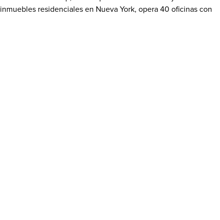
inmuebles residenciales en
Nueva York
, opera 40 oficinas con
2.200 asociados de ventas. Visite
www.Corcoran.com
Contactos de medios:
Roni Boyles
Cragwood.PR@NRTNortheast.com
Read More Related Articles
WHO WE ARE
Privacy Notice
Company
Terms Of Use
Brands & Services
Accessibility
Franchise Group